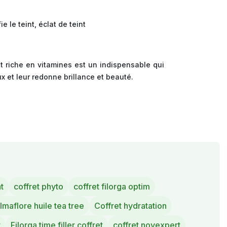
le teint, éclat de teint
t riche en vitamines est un indispensable qui
x et leur redonne brillance et beauté.
t
coffret phyto
coffret filorga optim
lmaflore huile tea tree
Coffret hydratation
t
Filorga time filler coffret
coffret novexpert