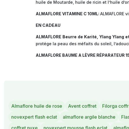
huile de Moutarde, huile de ricin et l’huile d’
ALMAFLORE VITAMINE C 10ML:
ALMAFLORE vita
EN CADEAU
ALMAFLORE Beurre de Karité, Ylang Ylang 
protége la peau des méfaits du soleil, l’adouc
ALMAFLORE BAUME A LÈVRE RÉPARATEUR 1
Almaflore huile de rose
Avent coffret
Filorga coffr
novexpert flash eclat
almaflore argile blanche
Fla
coffret nuxe
novexpert mousse flash eclat
almaflo