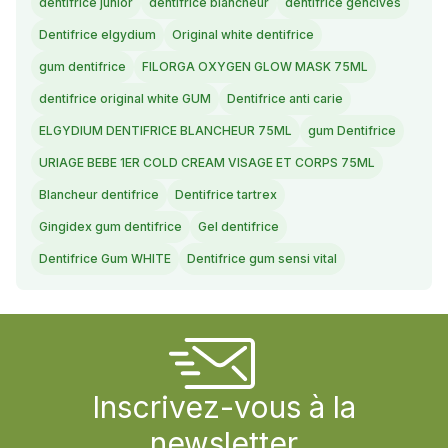
dentifrice junior
dentifrice blancheur
dentifrice gencives
Dentifrice elgydium
Original white dentifrice
gum dentifrice
FILORGA OXYGEN GLOW MASK 75ML
dentifrice original white GUM
Dentifrice anti carie
ELGYDIUM DENTIFRICE BLANCHEUR 75ML
gum Dentifrice
URIAGE BEBE 1ER COLD CREAM VISAGE ET CORPS 75ML
Blancheur dentifrice
Dentifrice tartrex
Gingidex gum dentifrice
Gel dentifrice
Dentifrice Gum WHITE
Dentifrice gum sensi vital
Inscrivez-vous à la
newsletter