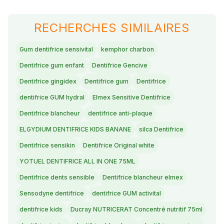
RECHERCHES SIMILAIRES
Gum dentifrice sensivital
kemphor charbon
Dentifrice gum enfant
Dentifrice Gencive
Dentifrice gingidex
Dentifrice gum
Dentifrice
dentifrice GUM hydral
Elmex Sensitive Dentifrice
Dentifrice blancheur
dentifrice anti-plaque
ELGYDIUM DENTIFRICE KIDS BANANE
silca Dentifrice
Dentifrice sensikin
Dentifrice Original white
YOTUEL DENTIFRICE ALL IN ONE 75ML
Dentifrice dents sensible
Dentifrice blancheur elmex
Sensodyne dentifrice
dentifrice GUM activital
dentifrice kids
Ducray NUTRICERAT Concentré nutritif 75ml