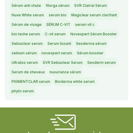
Sérum anti chute
filorga sérum
SVR Clairial Sérum
Nuxe White serum
serum bio
Magiclear serum clarifiant
Sérum de visage
SÉRUM C-VIT
serum vit c
bio tache serum
C-vit serum
Novexpert Sérum Booster
Sebiaclear serum
Serum lissant
Sesderma sérum
sebium sérum
novexpert serum
Sérum booster
Ultraliss serum
SVR Sebiaclear Serum
Sesderm serum
Serum de cheveux
nuxuriance sérum
PIGMENTCLAR serum
Bioderma white serum
phyto serum