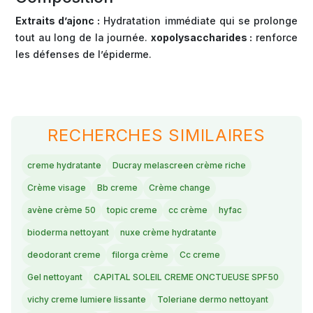
Extraits d’ajonc :
Hydratation immédiate qui se prolonge
tout au long de la journée.
xopolysaccharides :
renforce
les défenses de l’épiderme.
RECHERCHES SIMILAIRES
creme hydratante
Ducray melascreen crème riche
Crème visage
Bb creme
Crème change
avène crème 50
topic creme
cc crème
hyfac
bioderma nettoyant
nuxe crème hydratante
deodorant creme
filorga crème
Cc creme
Gel nettoyant
CAPITAL SOLEIL CREME ONCTUEUSE SPF50
vichy creme lumiere lissante
Toleriane dermo nettoyant