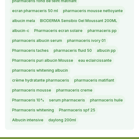
pharmaceris fond de teint matifiant
ecran pharmaceris 50 ml
pharmaceris mousse nettoyante
albucin mela
BIODERMA Sensibio Gel Moussant 200ML
albucin-c
Pharmaceris ecran solaire
pharmaceris pp
pharmaceris albucin serum
pharmaceris ivory 01
Pharmaceris taches
pharmaceris fluid 50
albucin pp
Pharmaceris puri albucin Mousse
eau eclaircissante
pharmaceris whitening albucin
crème hydratante pharmaceris
pharmaceris matifiant
pharmaceris mousse
pharmaceris creme
Pharmaceris 10%
serum pharmaceris
pharmaceris huile
Pharmaceris whitening
Pharmaceris spf 25
Albucin intensive
daylong 200ml