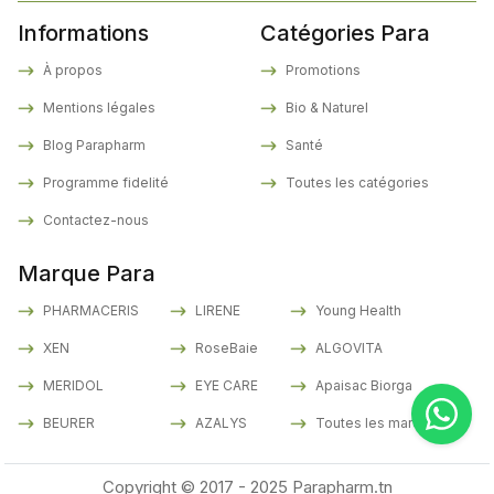
Informations
Catégories Para
À propos
Promotions
Mentions légales
Bio & Naturel
Blog Parapharm
Santé
Programme fidelité
Toutes les catégories
Contactez-nous
Marque Para
PHARMACERIS
LIRENE
Young Health
XEN
RoseBaie
ALGOVITA
MERIDOL
EYE CARE
Apaisac Biorga
BEURER
AZALYS
Toutes les marques
Copyright © 2017 - 2025 Parapharm.tn