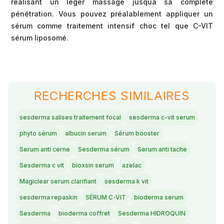
réalisant un léger massage jusquà sa complète
pénétration. Vous pouvez préalablement appliquer un
sérum comme traitement intensif choc tel que C-VIT
sérum liposomé.
RECHERCHES SIMILAIRES
sesderma salises traitement focal
sesderma c-vit serum
phyto sérum
albucin serum
Sérum booster
Serum anti cerne
Sesderma sérum
Serum anti tache
Sesderma c vit
bioxsin serum
azelac
Magiclear serum clarifiant
sesderma k vit
sesderma repaskin
SÉRUM C-VIT
bioderma serum
Sesderma
bioderma coffret
Sesderma HIDROQUIN