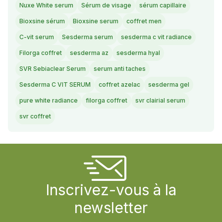
Nuxe White serum
Sérum de visage
sérum capillaire
Bioxsine sérum
Bioxsine serum
coffret men
C-vit serum
Sesderma serum
sesderma c vit radiance
Filorga coffret
sesderma az
sesderma hyal
SVR Sebiaclear Serum
serum anti taches
Sesderma C VIT SERUM
coffret azelac
sesderma gel
pure white radiance
filorga coffret
svr clairial serum
svr coffret
Inscrivez-vous à la
newsletter