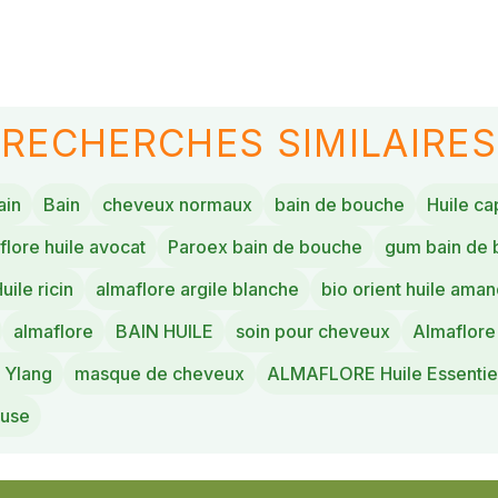
RECHERCHES SIMILAIRES
ain
Bain
cheveux normaux
bain de bouche
Huile cap
lore huile avocat
Paroex bain de bouche
gum bain de
uile ricin
almaflore argile blanche
bio orient huile ama
almaflore
BAIN HUILE
soin pour cheveux
Almaflore 
g Ylang
masque de cheveux
ALMAFLORE Huile Essentiel
euse