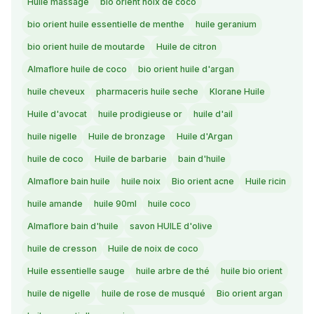
Huile massage
bio orient noix de coco
bio orient huile essentielle de menthe
huile geranium
bio orient huile de moutarde
Huile de citron
Almaflore huile de coco
bio orient huile d'argan
huile cheveux
pharmaceris huile seche
Klorane Huile
Huile d'avocat
huile prodigieuse or
huile d'ail
huile nigelle
Huile de bronzage
Huile d'Argan
huile de coco
Huile de barbarie
bain d'huile
Almaflore bain huile
huile noix
Bio orient acne
Huile ricin
huile amande
huile 90ml
huile coco
Almaflore bain d'huile
savon HUILE d'olive
huile de cresson
Huile de noix de coco
Huile essentielle sauge
huile arbre de thé
huile bio orient
huile de nigelle
huile de rose de musqué
Bio orient argan