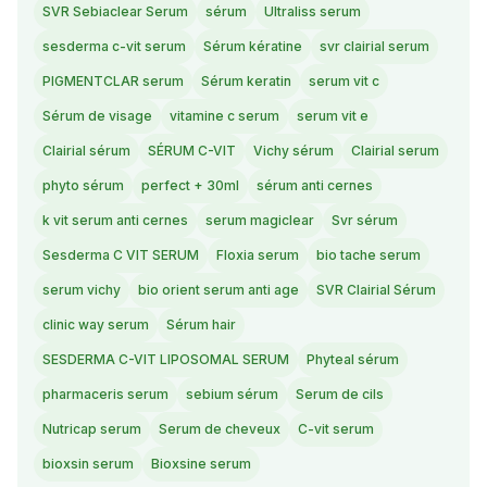
SVR Sebiaclear Serum
sérum
Ultraliss serum
sesderma c-vit serum
Sérum kératine
svr clairial serum
PIGMENTCLAR serum
Sérum keratin
serum vit c
Sérum de visage
vitamine c serum
serum vit e
Clairial sérum
SÉRUM C-VIT
Vichy sérum
Clairial serum
phyto sérum
perfect + 30ml
sérum anti cernes
k vit serum anti cernes
serum magiclear
Svr sérum
Sesderma C VIT SERUM
Floxia serum
bio tache serum
serum vichy
bio orient serum anti age
SVR Clairial Sérum
clinic way serum
Sérum hair
SESDERMA C-VIT LIPOSOMAL SERUM
Phyteal sérum
pharmaceris serum
sebium sérum
Serum de cils
Nutricap serum
Serum de cheveux
C-vit serum
bioxsin serum
Bioxsine serum