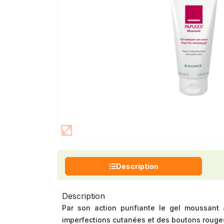
Description
Description
Par son action purifiante le gel moussant a
imperfections cutanées et des boutons rouges