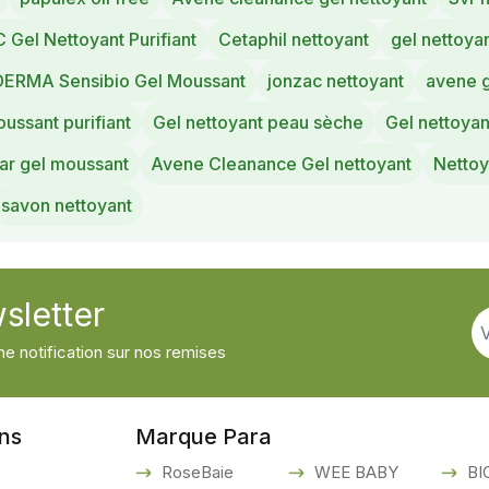
 Gel Nettoyant Purifiant
Cetaphil nettoyant
gel nettoya
ERMA Sensibio Gel Moussant
jonzac nettoyant
avene g
ussant purifiant
Gel nettoyant peau sèche
Gel nettoyan
lar gel moussant
Avene Cleanance Gel nettoyant
Nettoy
savon nettoyant
sletter
e notification sur nos remises
ons
Marque Para
RoseBaie
WEE BABY
BI