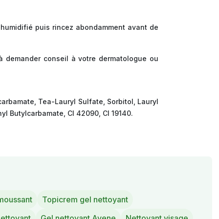
e humidifié puis rincez abondamment avant de
pas à demander conseil à votre dermatologue ou
rbamate, Tea-Lauryl Sulfate, Sorbitol, Lauryl
yl Butylcarbamate, CI 42090, CI 19140.
moussant
Topicrem gel nettoyant
nettoyant
Gel nettoyant Avene
Nettoyant visage