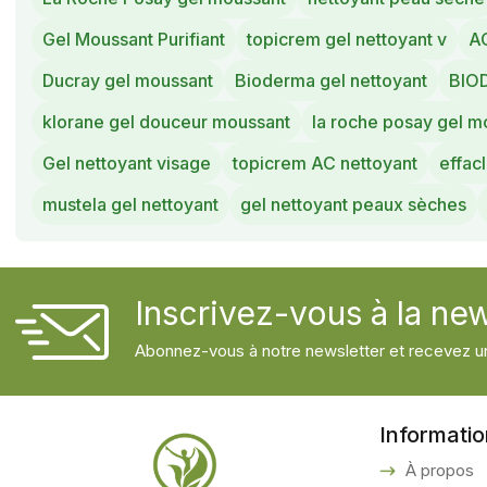
Gel Moussant Purifiant
topicrem gel nettoyant v
AC
Ducray gel moussant
Bioderma gel nettoyant
BIOD
klorane gel douceur moussant
la roche posay gel mo
Gel nettoyant visage
topicrem AC nettoyant
effac
mustela gel nettoyant
gel nettoyant peaux sèches
Inscrivez-vous à la new
Abonnez-vous à notre newsletter et recevez un
Informati
À propos