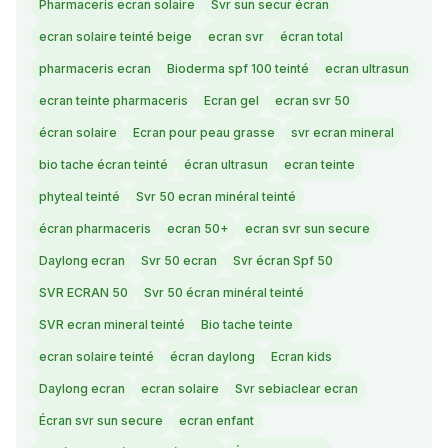
Pharmaceris ecran solaire
Svr sun secur écran
ecran solaire teinté beige
ecran svr
écran total
pharmaceris ecran
Bioderma spf 100 teinté
ecran ultrasun
ecran teinte pharmaceris
Ecran gel
ecran svr 50
écran solaire
Ecran pour peau grasse
svr ecran mineral
bio tache écran teinté
écran ultrasun
ecran teinte
phyteal teinté
Svr 50 ecran minéral teinté
écran pharmaceris
ecran 50+
ecran svr sun secure
Daylong ecran
Svr 50 ecran
Svr écran Spf 50
SVR ECRAN 50
Svr 50 écran minéral teinté
SVR ecran mineral teinté
Bio tache teinte
ecran solaire teinté
écran daylong
Ecran kids
Daylong ecran
ecran solaire
Svr sebiaclear ecran
Écran svr sun secure
ecran enfant