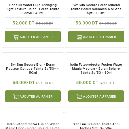
 Sensilis Water Fluid Antiaging 
 Svr Sun Secure Ecran Mineral 
Light Texture Color - Ecran Teinte 
Teinte Peaux Normales A Mixtes 
Spf50+ 40ml
Spf50 50ml
52.000 DT
58.000 DT
64.000 DT
64.000 DT
AJOUTER AU PANIER
AJOUTER AU PANIER
 Svr Sun Secure Blur - Ecran 
 Isdin Fotoprotector Fusion Water 
Flouteur Optique Teinte Spf50+ - 
Magic Medium - Ecran Solaire 
50ml
Teinte Spf50 - 50ml
56.000 DT
59.000 DT
65.000 DT
67.500 DT
AJOUTER AU PANIER
AJOUTER AU PANIER
 Isdin Fotoprotector Fusion Water 
 Xen Lumi-r Ecran Teinte Anti-
Magic Light - Ecran Solaire Teinte 
taches Spf50+ 50ml