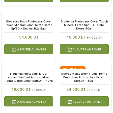
 Bioderma Pack Photoderm Cover 
 Bioderma Photoderm Cover Touch 
Touch Mineral Ecran Teinte Doree 
Mineral Ecran Spf50+ Teinte 
Spf50 + Sebium H2o Eau 
Doree 40ml
Micellaire 100ml Offerte
54.000 DT
49.000 DT
54.000 DT
AJOUTER AU PANIER
AJOUTER AU PANIER
NOUVEAUTÉ
 Bioderma Photoderm M Gel-
 Ducray Melascreen Fluide Teinte 
creme Clarifiant Anti-recidive 
Protecteur Anti-taches Ecran 
Teinte Doree Ecran Spf50+ - 40ml
Spf50+ - 30ml
49.000 DT
54.200 DT
55.800 DT
58.000 DT
AJOUTER AU PANIER
AJOUTER AU PANIER