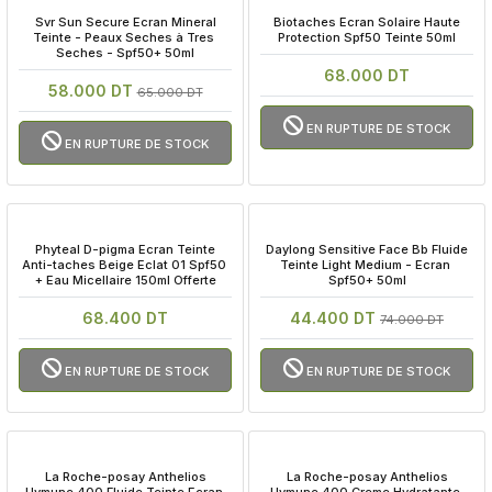
 Svr Sun Secure Ecran Mineral 
 Biotaches Ecran Solaire Haute 
Teinte - Peaux Seches à Tres 
Protection Spf50 Teinte 50ml
Seches - Spf50+ 50ml
68.000 DT
58.000 DT
65.000 DT
EN RUPTURE DE STOCK
EN RUPTURE DE STOCK
 Phyteal D-pigma Ecran Teinte 
 Daylong Sensitive Face Bb Fluide 
Anti-taches Beige Eclat 01 Spf50 
Teinte Light Medium - Ecran 
+ Eau Micellaire 150ml Offerte
Spf50+ 50ml
68.400 DT
44.400 DT
74.000 DT
EN RUPTURE DE STOCK
EN RUPTURE DE STOCK
 La Roche-posay Anthelios 
 La Roche-posay Anthelios 