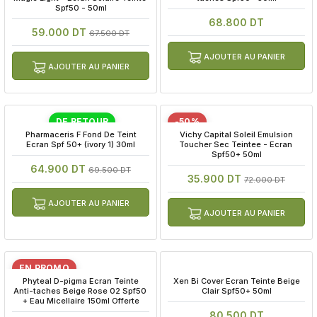
Spf50 - 50ml
68.800 DT
59.000 DT
67.500 DT
AJOUTER AU PANIER
AJOUTER AU PANIER
DE RETOUR
-50%
 Pharmaceris F Fond De Teint 
 Vichy Capital Soleil Emulsion 
Ecran Spf 50+ (ivory 1) 30ml
Toucher Sec Teintee - Ecran 
Spf50+ 50ml
64.900 DT
69.500 DT
35.900 DT
72.000 DT
AJOUTER AU PANIER
AJOUTER AU PANIER
EN PROMO
 Phyteal D-pigma Ecran Teinte 
 Xen Bi Cover Ecran Teinte Beige 
Anti-taches Beige Rose 02 Spf50 
Clair Spf50+ 50ml
+ Eau Micellaire 150ml Offerte
80.500 DT