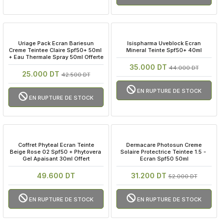
 Uriage Pack Ecran Bariesun 
 Isispharma Uveblock Ecran 
Creme Teintee Claire Spf50+ 50ml 
Mineral Teinte Spf50+ 40ml
+ Eau Thermale Spray 50ml Offerte
35.000 DT
44.000 DT
25.000 DT
42.500 DT
EN RUPTURE DE STOCK
EN RUPTURE DE STOCK
 Coffret Phyteal Ecran Teinte 
 Dermacare Photosun Creme 
Beige Rose 02 Spf50 + Phytovera 
Solaire Protectrice Teintee 1.5 - 
Gel Apaisant 30ml Offert
Ecran Spf50 50ml
49.600 DT
31.200 DT
52.000 DT
EN RUPTURE DE STOCK
EN RUPTURE DE STOCK