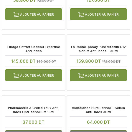
58.800 DT
127.000 DT
72.000 DT
AJOUTER AU PANIER
AJOUTER AU PANIER
 Filorga Coffret Cadeau Expertise 
 La Roche-posay Pure Vitamin C12 
Anti-rides
Serum Anti-rides - 30ml
145.000 DT
159.800 DT
149.000 DT
172.000 DT
AJOUTER AU PANIER
AJOUTER AU PANIER
 Pharmaceris A Creme Yeux Anti-
 Biobalance Pure Retinol E Serum 
rides Opti-sensilium 15ml
Anti-rides 30ml
37.000 DT
64.000 DT