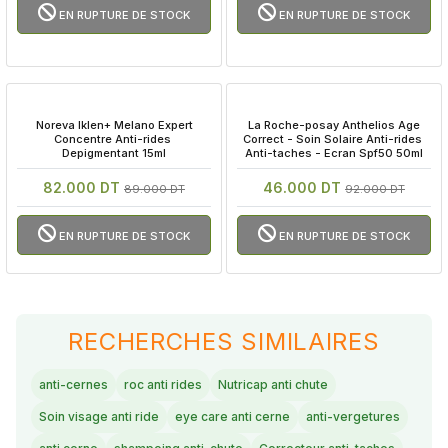
EN RUPTURE DE STOCK
EN RUPTURE DE STOCK
 Noreva Iklen+ Melano Expert 
 La Roche-posay Anthelios Age 
Concentre Anti-rides 
Correct - Soin Solaire Anti-rides 
Depigmentant 15ml
Anti-taches - Ecran Spf50 50ml
82.000 DT
46.000 DT
89.000 DT
92.000 DT
EN RUPTURE DE STOCK
EN RUPTURE DE STOCK
RECHERCHES SIMILAIRES
anti-cernes
roc anti rides
Nutricap anti chute
Soin visage anti ride
eye care anti cerne
anti-vergetures