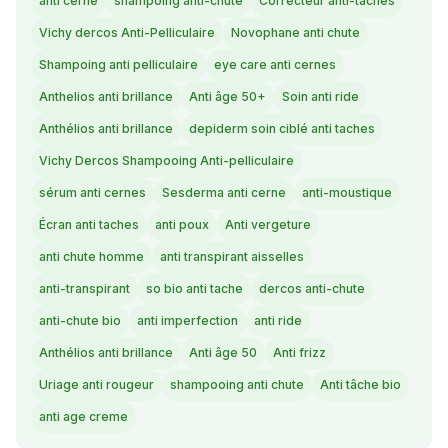
anti cerne
shampoing anti-chute
Correcteur anti-taches
Vichy dercos Anti-Pelliculaire
Novophane anti chute
Shampoing anti pelliculaire
eye care anti cernes
Anthelios anti brillance
Anti âge 50+
Soin anti ride
Anthélios anti brillance
depiderm soin ciblé anti taches
Vichy Dercos Shampooing Anti-pelliculaire
sérum anti cernes
Sesderma anti cerne
anti-moustique
Écran anti taches
anti poux
Anti vergeture
anti chute homme
anti transpirant aisselles
anti-transpirant
so bio anti tache
dercos anti-chute
anti-chute bio
anti imperfection
anti ride
Anthélios anti brillance
Anti âge 50
Anti frizz
Uriage anti rougeur
shampooing anti chute
Anti tâche bio
anti age creme