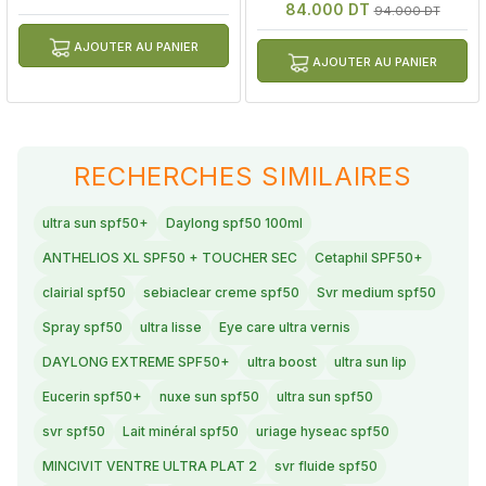
84.000 DT
94.000 DT
AJOUTER AU PANIER
AJOUTER AU PANIER
RECHERCHES SIMILAIRES
ultra sun spf50+
Daylong spf50 100ml
ANTHELIOS XL SPF50 + TOUCHER SEC
Cetaphil SPF50+
clairial spf50
sebiaclear creme spf50
Svr medium spf50
Spray spf50
ultra lisse
Eye care ultra vernis
DAYLONG EXTREME SPF50+
ultra boost
ultra sun lip
Eucerin spf50+
nuxe sun spf50
ultra sun spf50
svr spf50
Lait minéral spf50
uriage hyseac spf50
MINCIVIT VENTRE ULTRA PLAT 2
svr fluide spf50