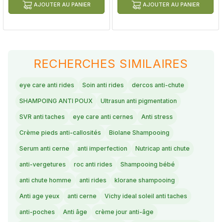
AJOUTER AU PANIER
AJOUTER AU PANIER
RECHERCHES SIMILAIRES
eye care anti rides
Soin anti rides
dercos anti-chute
SHAMPOING ANTI POUX
Ultrasun anti pigmentation
SVR anti taches
eye care anti cernes
Anti stress
Crème pieds anti-callosités
Biolane Shampooing
Serum anti cerne
anti imperfection
Nutricap anti chute
anti-vergetures
roc anti rides
Shampooing bébé
anti chute homme
anti rides
klorane shampooing
Anti age yeux
anti cerne
Vichy ideal soleil anti taches
anti-poches
Anti âge
crème jour anti-âge