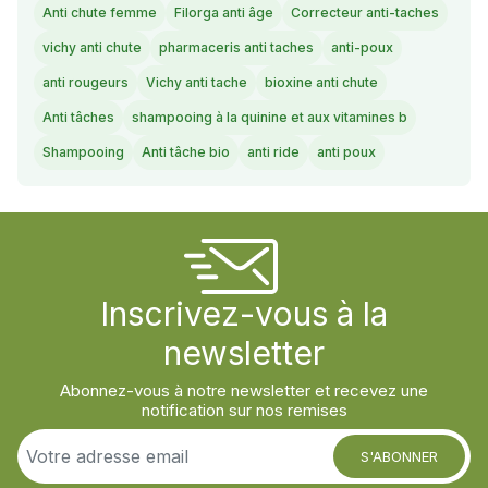
Anti chute femme
Filorga anti âge
Correcteur anti-taches
vichy anti chute
pharmaceris anti taches
anti-poux
anti rougeurs
Vichy anti tache
bioxine anti chute
Anti tâches
shampooing à la quinine et aux vitamines b
Shampooing
Anti tâche bio
anti ride
anti poux
Inscrivez-vous à la
newsletter
Abonnez-vous à notre newsletter et recevez une
notification sur nos remises
S'ABONNER