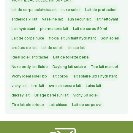
VICHY IDEAL SOLEIL spf 50+ LAIT
lait de corps eclaircissant
nuxe soleil
Lait de protection
anthelios xl lait
vaseline lait
sun secur lait
lait nettoyant
Lait hydratant
pharmaceris lait
Lait de corps 50 ml
Lait de corps nuxe
floxia lait unifiant hydratant
Soin soleil
croûtes de lait
lait de soleil
chicco lait
Ideal soleil anti tache
Lait de toilette bebe
Nuxe body lait fluide
Daylong lait solaire
Tire lait manuel
Vichy ideal soleil bb
lait corps
lait solaire ultra hydratant
vichy lait
tire-lait
svr sun secure lait
Laino lait
ducray lait
Uriage bariésun lait
vichy 50 soleil
Tire lait électrique
Lait chicco
Lait de corps svr