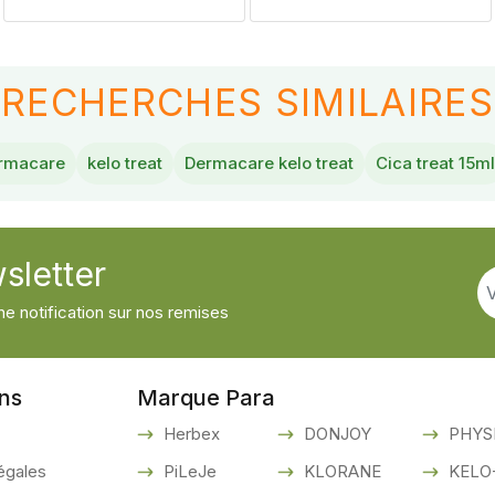
RECHERCHES SIMILAIRES
ermacare
kelo treat
Dermacare kelo treat
Cica treat 15ml
sletter
e notification sur nos remises
ons
Marque Para
Herbex
DONJOY
PHYS
égales
PiLeJe
KLORANE
KELO