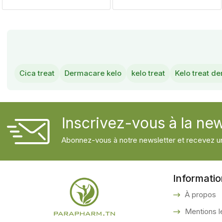
Cica treat
Dermacare kelo
kelo treat
Kelo treat d
Inscrivez-vous à la new
Abonnez-vous à notre newsletter et recevez un
Informati
À propos
Mentions l