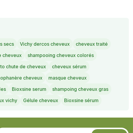
s secs
Vichy dercos cheveux
cheveux traité
e cheveux
shampooing cheveux colorés
to chute de cheveux
cheveux sérum
tophanère cheveux
masque cheveux
les
Bioxsine serum
shampoing cheveux gras
x vichy
Gélule cheveux
Bioxsine sérum