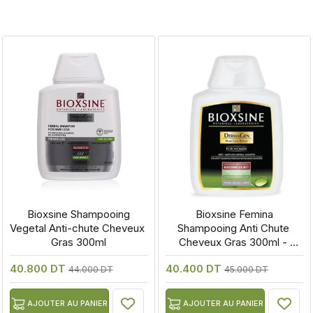
 Bioxsine Shampooing 
 Bioxsine Femina 
Vegetal Anti-chute Cheveux 
Shampooing Anti Chute 
Gras 300ml
Cheveux Gras 300ml - 
Parapharm
40.800 DT
40.400 DT
44.000 DT
45.000 DT
AJOUTER AU PANIER
AJOUTER AU PANIER