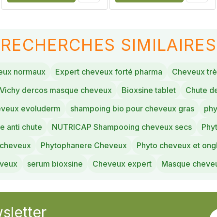
RECHERCHES SIMILAIRES
eux normaux
Expert cheveux forté pharma
Cheveux trè
Vichy dercos masque cheveux
Bioxsine tablet
Chute d
veux evoluderm
shampoing bio pour cheveux gras
phy
e anti chute
NUTRICAP Shampooing cheveux secs
Phy
 cheveux
Phytophanere Cheveux
Phyto cheveux et ong
eveux
serum bioxsine
Cheveux expert
Masque cheveu
sletter