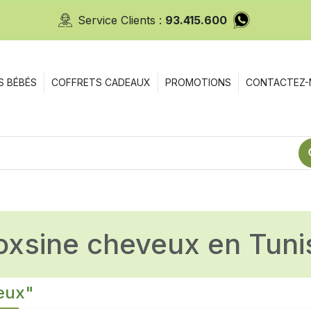
Service Clients :
93.415.600
S BÉBÉS
COFFRETS CADEAUX
PROMOTIONS
CONTACTEZ-
ioxsine cheveux en Tuni
veux"