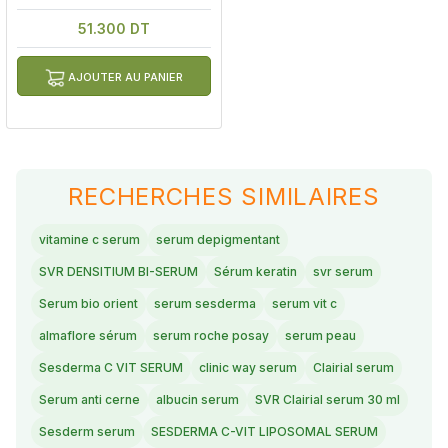
51.300 DT
AJOUTER AU PANIER
RECHERCHES SIMILAIRES
vitamine c serum
serum depigmentant
SVR DENSITIUM BI-SERUM
Sérum keratin
svr serum
Serum bio orient
serum sesderma
serum vit c
almaflore sérum
serum roche posay
serum peau
Sesderma C VIT SERUM
clinic way serum
Clairial serum
Serum anti cerne
albucin serum
SVR Clairial serum 30 ml
Sesderm serum
SESDERMA C-VIT LIPOSOMAL SERUM