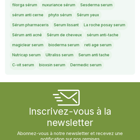
filorga sérum
nuxuriance sérum
Sesderma serum
sérum anti cerne
phyto sérum
Sérum yeux
Sérum pharmaceris
Serum lissant
La roche posay serum
Sérum anti acné
Sérum de cheveux
sérum anti-tache
magiclear serum
bioderma serum
reti age serum
Nutricap serum
Ultraliss serum
Serum anti tache
C-vit serum
bioxsin serum
Dermedic serum
Inscrivez-vous à la
newsletter
Abonnez-vous à notre newsletter et recevez une
notification sur nos remises