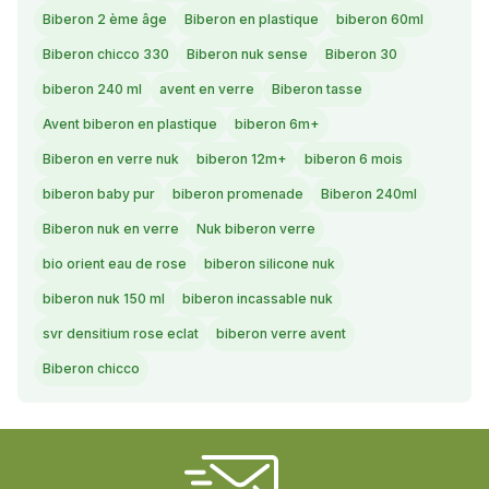
Biberon 2 ème âge
Biberon en plastique
biberon 60ml
Biberon chicco 330
Biberon nuk sense
Biberon 30
biberon 240 ml
avent en verre
Biberon tasse
Avent biberon en plastique
biberon 6m+
Biberon en verre nuk
biberon 12m+
biberon 6 mois
biberon baby pur
biberon promenade
Biberon 240ml
Biberon nuk en verre
Nuk biberon verre
bio orient eau de rose
biberon silicone nuk
biberon nuk 150 ml
biberon incassable nuk
svr densitium rose eclat
biberon verre avent
Biberon chicco