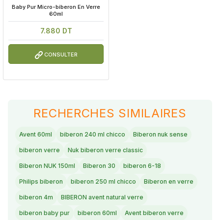
 Baby Pur Micro-biberon En Verre 
60ml
7.880 DT
CONSULTER
RECHERCHES SIMILAIRES
Avent 60ml
biberon 240 ml chicco
Biberon nuk sense
biberon verre
Nuk biberon verre classic
Biberon NUK 150ml
Biberon 30
biberon 6-18
Philips biberon
biberon 250 ml chicco
Biberon en verre
biberon 4m
BIBERON avent natural verre
biberon baby pur
biberon 60ml
Avent biberon verre