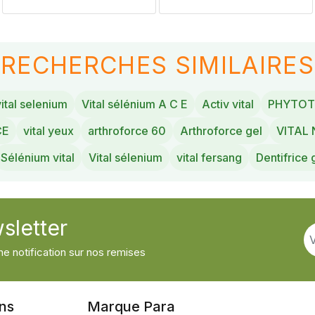
RECHERCHES SIMILAIRES
vital selenium
Vital sélénium A C E
Activ vital
PHYTOT
CE
vital yeux
arthroforce 60
Arthroforce gel
VITAL
Sélénium vital
Vital sélenium
vital fersang
Dentifrice 
sletter
e notification sur nos remises
ons
Marque Para