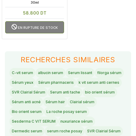
30ml
58.800 DT
EN RUPTURE DE STOCK
RECHERCHES SIMILAIRES
C-vit serum
albucin serum
Serum lissant
filorga sérum
Sérum yeux
Sérum pharmaceris
k vit serum anti cernes
SVR Clairial Sérum
Serum anti tache
bio orient sérum
Sérum anti acné
Sérum hair
Clairial sérum
Bio orient serum
La roche posay serum
Sesderma C VIT SERUM
nuxuriance sérum
Dermedic serum
serum roche posay
SVR Clairial Sérum