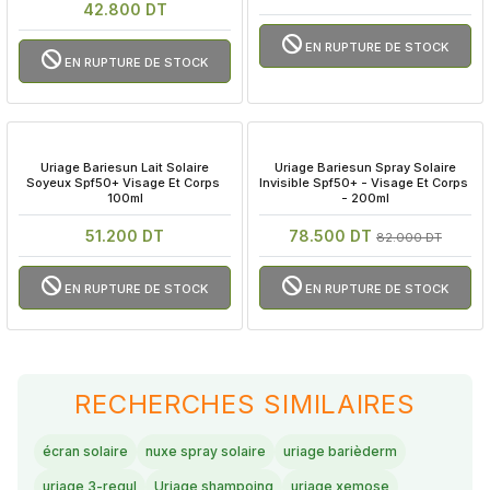
42.800 DT
EN RUPTURE DE STOCK
EN RUPTURE DE STOCK
 Uriage Bariesun Lait Solaire 
 Uriage Bariesun Spray Solaire 
Soyeux Spf50+ Visage Et Corps 
Invisible Spf50+ - Visage Et Corps 
100ml
- 200ml
51.200 DT
78.500 DT
82.000 DT
EN RUPTURE DE STOCK
EN RUPTURE DE STOCK
RECHERCHES SIMILAIRES
écran solaire
nuxe spray solaire
uriage barièderm
uriage 3-regul
Uriage shampoing
uriage xemose