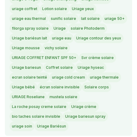
uriage coffret
Lotion solaire
Uriage yeux
uriage eau thermal
sunific solaire
lait solaire
uriage 50+
filorga spray solaire
Uriage
solaire Photoderm
Uriage bariésun lait
uriage eau
Uriage contour des yeux
Uriage mousse
vichy solaire
URIAGE COFFRET ENFANT SPF 50+
Svr crème solaire
Uriage bariesun
Coffret solaire
Uriage hyseac
ecran solaire teinté
uriage cold cream
uriage thermale
Uriage bébé
écran solaire invisible
Solaire corps
URIAGE Roseliane
mustela solaire
La roche posay creme solaire
Uriage crème
bio taches solaire invisible
Uriage bariesun spray
uriage soin
Uriage Bariésun