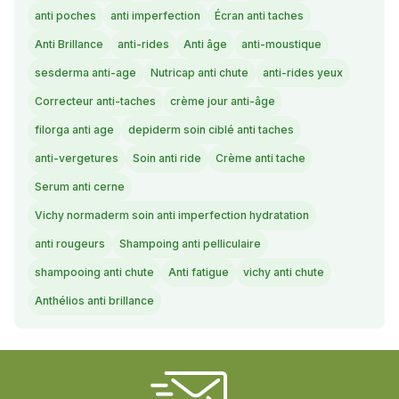
anti poches
anti imperfection
Écran anti taches
Anti Brillance
anti-rides
Anti âge
anti-moustique
sesderma anti-age
Nutricap anti chute
anti-rides yeux
Correcteur anti-taches
crème jour anti-âge
filorga anti age
depiderm soin ciblé anti taches
anti-vergetures
Soin anti ride
Crème anti tache
Serum anti cerne
Vichy normaderm soin anti imperfection hydratation
anti rougeurs
Shampoing anti pelliculaire
shampooing anti chute
Anti fatigue
vichy anti chute
Anthélios anti brillance