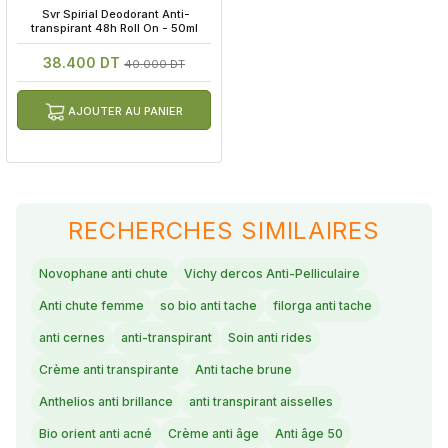
 Svr Spirial Deodorant Anti-
transpirant 48h Roll On - 50ml
38.400 DT
40.000 DT
AJOUTER AU PANIER
RECHERCHES SIMILAIRES
Novophane anti chute
Vichy dercos Anti-Pelliculaire
Anti chute femme
so bio anti tache
filorga anti tache
anti cernes
anti-transpirant
Soin anti rides
Crème anti transpirante
Anti tache brune
Anthelios anti brillance
anti transpirant aisselles
Bio orient anti acné
Crème anti âge
Anti âge 50