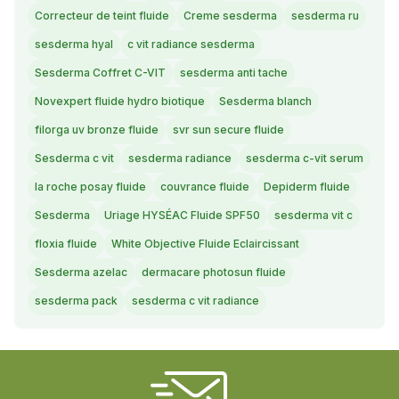
Correcteur de teint fluide
Creme sesderma
sesderma ru
sesderma hyal
c vit radiance sesderma
Sesderma Coffret C-VIT
sesderma anti tache
Novexpert fluide hydro biotique
Sesderma blanch
filorga uv bronze fluide
svr sun secure fluide
Sesderma c vit
sesderma radiance
sesderma c-vit serum
la roche posay fluide
couvrance fluide
Depiderm fluide
Sesderma
Uriage HYSÉAC Fluide SPF50
sesderma vit c
floxia fluide
White Objective Fluide Eclaircissant
Sesderma azelac
dermacare photosun fluide
sesderma pack
sesderma c vit radiance