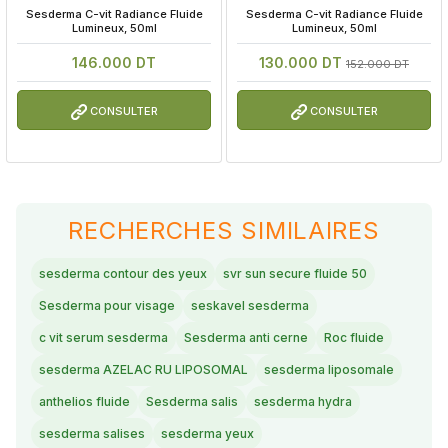
 Sesderma C-vit Radiance Fluide 
 Sesderma C-vit Radiance Fluide 
Lumineux, 50ml
Lumineux, 50ml
146.000 DT
130.000 DT
152.000 DT
CONSULTER
CONSULTER
RECHERCHES SIMILAIRES
sesderma contour des yeux
svr sun secure fluide 50
Sesderma pour visage
seskavel sesderma
c vit serum sesderma
Sesderma anti cerne
Roc fluide
sesderma AZELAC RU LIPOSOMAL
sesderma liposomale
anthelios fluide
Sesderma salis
sesderma hydra
sesderma salises
sesderma yeux