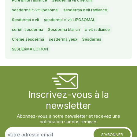
Purewhite radiance
Sesderma vit c serum
sesderma c-vit liposomal
sesderma c vit radiance
Sesderma c vit
sesderma c-vit LIPOSOMAL
serum sesderma
Sesderma blanch
c-vit radiance
Creme sesderma
sesderma yeux
Sesderma
SESDERMA LOTION
Inscrivez-vous à la
newsletter
Abonnez-vous à notre newsletter et recevez une
notification sur nos remises
S'ABONNER