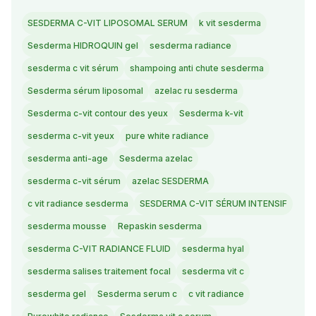
SESDERMA C-VIT LIPOSOMAL SERUM
k vit sesderma
Sesderma HIDROQUIN gel
sesderma radiance
sesderma c vit sérum
shampoing anti chute sesderma
Sesderma sérum liposomal
azelac ru sesderma
Sesderma c-vit contour des yeux
Sesderma k-vit
sesderma c-vit yeux
pure white radiance
sesderma anti-age
Sesderma azelac
sesderma c-vit sérum
azelac SESDERMA
c vit radiance sesderma
SESDERMA C-VIT SÉRUM INTENSIF
sesderma mousse
Repaskin sesderma
sesderma C-VIT RADIANCE FLUID
sesderma hyal
sesderma salises traitement focal
sesderma vit c
sesderma gel
Sesderma serum c
c vit radiance