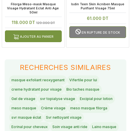
 Filorga Meso-mask Masque 
 Isdin Teen Skin Acniben Masque 
Visage Hydratant Eclat Anti Age 
Purifiant Visage 75ml
50ml
61.000 DT
118.000 DT
129.000 DT
EN RUPTURE DE STOCK
AJOUTER AU PANIER
RECHERCHES SIMILAIRES
masque exfoliant reoxygenant
Vifertile pour lui
creme hydratant pour visage
Bio taches masque
Gel de visage
svr topialyse visage
Excipial pour lotion
meso masque
Crème visage
meso masque filorga
svr masque éclat
Svr nettoyant visage
Ecrinal pour cheveux
Soin visage anti ride
Laino masque