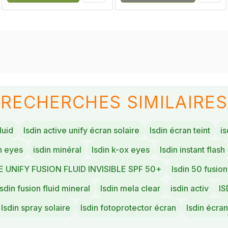
RECHERCHES SIMILAIRES
luid
Isdin active unify écran solaire
Isdin écran teint
is
n eyes
isdin minéral
Isdin k-ox eyes
Isdin instant flash
E UNIFY FUSION FLUID INVISIBLE SPF 50+
Isdin 50 fusio
isdin fusion fluid mineral
Isdin mela clear
isdin activ
IS
Isdin spray solaire
Isdin fotoprotector écran
Isdin écran