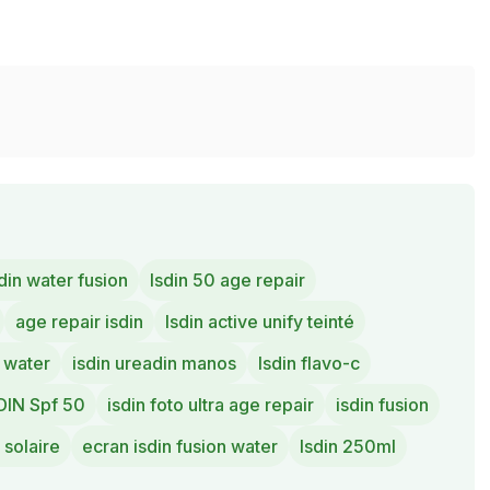
din water fusion
Isdin 50 age repair
age repair isdin
Isdin active unify teinté
n water
isdin ureadin manos
Isdin flavo-c
DIN Spf 50
isdin foto ultra age repair
isdin fusion
 solaire
ecran isdin fusion water
Isdin 250ml