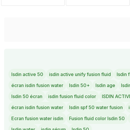
Isdin active 50
isdin active unify fusion fluid
Isdin f
écran isdin fusion water
Isdin 50+
Isdin age
Isdi
Isdin 50 écran
isdin fusion fluid color
ISDIN ACTIV
écran isdin fusion water
Isdin spf 50 water fusion
Ecran fusion water isdin
Fusion fluid color Isdin 50
Isdin water
isdin sérum
Isdin 50