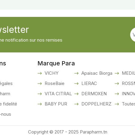
sletter
e notification sur nos remises
ons
Marque Para
VICHY
Apaisac Biorga
MEDI
égales
RoseBaie
LIERAC
ROSS
pharm
VITA CITRAL
DERMOXEN
INNO
fidelité
BABY PUR
DOPPELHERZ
Toutes
-nous
Copyright © 2017 - 2025 Parapharm.tn