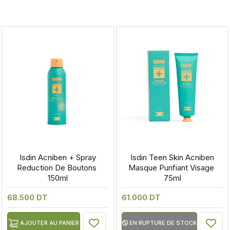
 Isdin Acniben + Spray 
 Isdin Teen Skin Acniben 
Reduction De Boutons 
Masque Purifiant Visage 
150ml
75ml
68.500 DT
61.000 DT
AJOUTER AU PANIER
EN RUPTURE DE STOCK