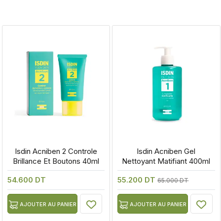
 Isdin Acniben 2 Controle 
 Isdin Acniben Gel 
Brillance Et Boutons 40ml
Nettoyant Matifiant 400ml
54.600 DT
55.200 DT
65.000 DT
AJOUTER AU PANIER
AJOUTER AU PANIER