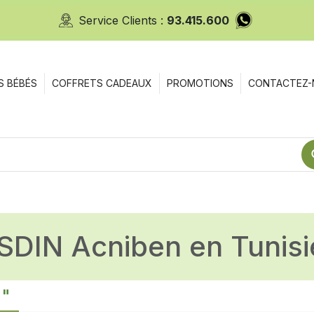
Service Clients :
93.415.600
S BÉBÉS
COFFRETS CADEAUX
PROMOTIONS
CONTACTEZ-
ISDIN Acniben en Tunisi
n"