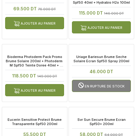
Spf50 40ml + Hydrabio H2o 100ml
69.500 DT
76.000 DT
115.000 DT
146.000 DT
AJOUTER AU PANIER
AJOUTER AU PANIER
 Bioderma Photoderm Pack Promo 
 Uriage Bariesun Brume Seche 
Brume Solaire 200ml + Photoderm 
Solaire Ecran Spf50 Spray 200ml
M Spf50 Teinte Doree 40ml + 
Hydrabio H2o 100ml
46.000 DT
118.500 DT
149.000 DT
EN RUPTURE DE STOCK
AJOUTER AU PANIER
 Eucerin Sensitive Protect Brume 
 Svr Sun Secure Brume Ecran 
Transparente Spf50 200ml
Spf50+ 200ml
55.500 DT
58.000 DT
64.000 DT