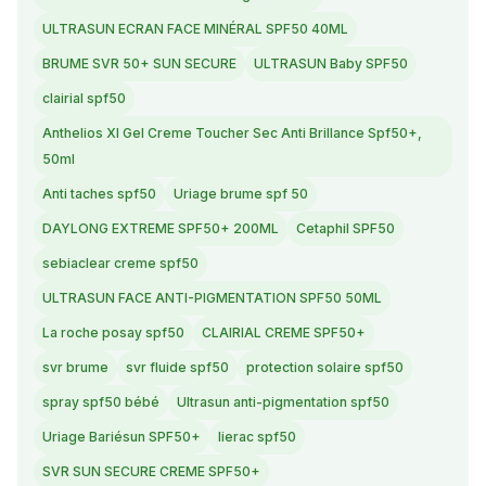
ULTRASUN ECRAN FACE MINÉRAL SPF50 40ML
BRUME SVR 50+ SUN SECURE
ULTRASUN Baby SPF50
clairial spf50
Anthelios Xl Gel Creme Toucher Sec Anti Brillance Spf50+,
50ml
Anti taches spf50
Uriage brume spf 50
DAYLONG EXTREME SPF50+ 200ML
Cetaphil SPF50
sebiaclear creme spf50
ULTRASUN FACE ANTI-PIGMENTATION SPF50 50ML
La roche posay spf50
CLAIRIAL CREME SPF50+
svr brume
svr fluide spf50
protection solaire spf50
spray spf50 bébé
Ultrasun anti-pigmentation spf50
Uriage Bariésun SPF50+
lierac spf50
SVR SUN SECURE CREME SPF50+