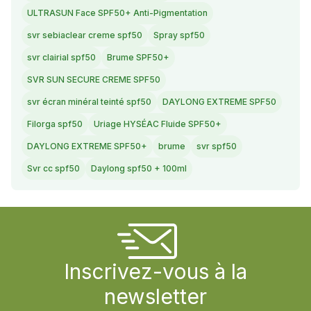
ULTRASUN Face SPF50+ Anti-Pigmentation
svr sebiaclear creme spf50
Spray spf50
svr clairial spf50
Brume SPF50+
SVR SUN SECURE CREME SPF50
svr écran minéral teinté spf50
DAYLONG EXTREME SPF50
Filorga spf50
Uriage HYSÉAC Fluide SPF50+
DAYLONG EXTREME SPF50+
brume
svr spf50
Svr cc spf50
Daylong spf50 + 100ml
Inscrivez-vous à la
newsletter