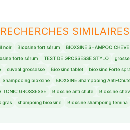
RECHERCHES SIMILAIRES
il noir
Bioxsine fort sérum
BIOXSINE SHAMPOO CHEVE
xsine forte sérum
TEST DE GROSSESSE STYLO
grosse
e
suveal grossesse
Bioxsine tablet
bioxsine Forte spr
Shampooing bioxsine
BIOXSINE Shampooing Anti-Chut
VITONIC GROSSESSE
Bioxsine anti chute
Bioxsine che
x gras
shampoing bioxsine
Bioxsine shampoing femina