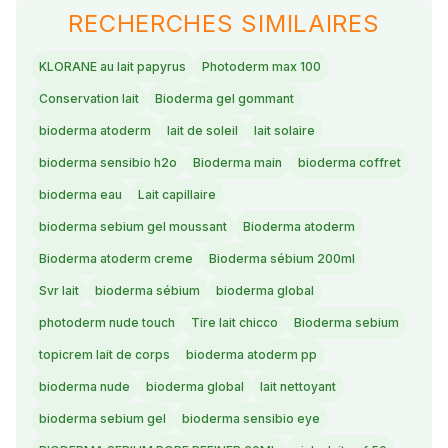
RECHERCHES SIMILAIRES
KLORANE au lait papyrus
Photoderm max 100
Conservation lait
Bioderma gel gommant
bioderma atoderm
lait de soleil
lait solaire
bioderma sensibio h2o
Bioderma main
bioderma coffret
bioderma eau
Lait capillaire
bioderma sebium gel moussant
Bioderma atoderm
Bioderma atoderm creme
Bioderma sébium 200ml
Svr lait
bioderma sébium
bioderma global
photoderm nude touch
Tire lait chicco
Bioderma sebium
topicrem lait de corps
bioderma atoderm pp
bioderma nude
bioderma global
lait nettoyant
bioderma sebium gel
bioderma sensibio eye