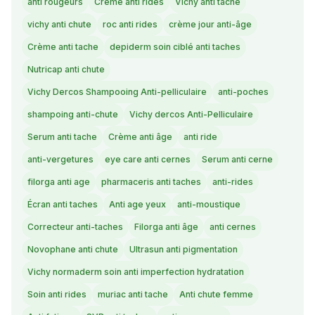
anti rougeurs
Crème anti rides
Vichy anti tache
vichy anti chute
roc anti rides
crème jour anti-âge
Crème anti tache
depiderm soin ciblé anti taches
Nutricap anti chute
Vichy Dercos Shampooing Anti-pelliculaire
anti-poches
shampoing anti-chute
Vichy dercos Anti-Pelliculaire
Serum anti tache
Crème anti âge
anti ride
anti-vergetures
eye care anti cernes
Serum anti cerne
filorga anti age
pharmaceris anti taches
anti-rides
Écran anti taches
Anti age yeux
anti-moustique
Correcteur anti-taches
Filorga anti âge
anti cernes
Novophane anti chute
Ultrasun anti pigmentation
Vichy normaderm soin anti imperfection hydratation
Soin anti rides
muriac anti tache
Anti chute femme