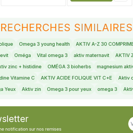
RECHERCHES SIMILAIRES
folique
Omega 3 young health
AKTIV A-Z 30 COMPRIM
evit
Oméga
Vital omega 3
aktiv maternavit
AKTIV 
ktiv zinc + histidine
OMÉGA 3 bioherbs
magnesium akti
idine Vitamine C
AKTIV ACIDE FOLIQUE VIT C+E
Aktiv
a Yeux
Aktiv zin
Omega 3 pour yeux
omega 3
Akti
sletter
e notification sur nos remises