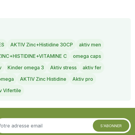
ES
AKTIV Zinc+Histidine 30CP
aktiv men
ZINC+HISTIDINE+VITAMINE C
omega caps
v
Kinder omega 3
Aktiv stress
aktiv fer
 omega
AKTIV Zinc Histidine
Aktiv pro
v Vifertile
S'ABONNER