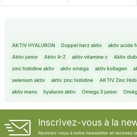
AKTIV HYALURON
Doppel herz aktiv
aktiv acide 
Aktiv junior
Aktiv A-Z
aktiv vitamine c
Aktiv diab
zinc histidine aktiv
aktiv oméga
aktiv kollagen
a
selenium aktiv
aktiv zinc histidine
AKTIV Zinc Hist
aktiv meno
hyaluron aktiv
Omega 3 junior
Omég
Inscrivez-vous à la new
Abonnez-vous à notre newsletter et recevez un